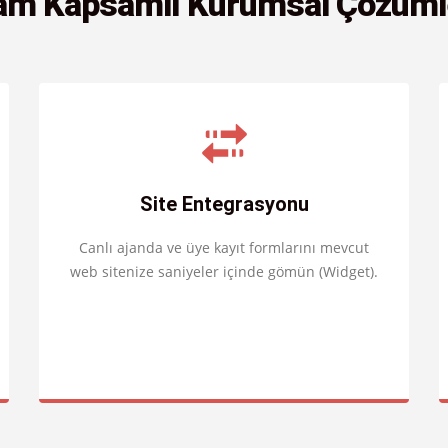
am Kapsamlı Kurumsal Çözüml
Site Entegrasyonu
Canlı ajanda ve üye kayıt formlarını mevcut
web sitenize saniyeler içinde gömün (Widget).