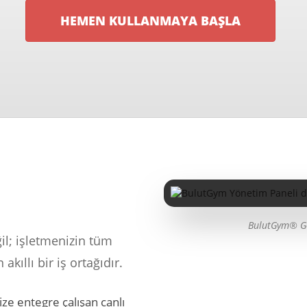
HEMEN KULLANMAYA BAŞLA
BulutGym® Ge
il; işletmenizin tüm
kıllı bir iş ortağıdır.
ze entegre çalışan canlı