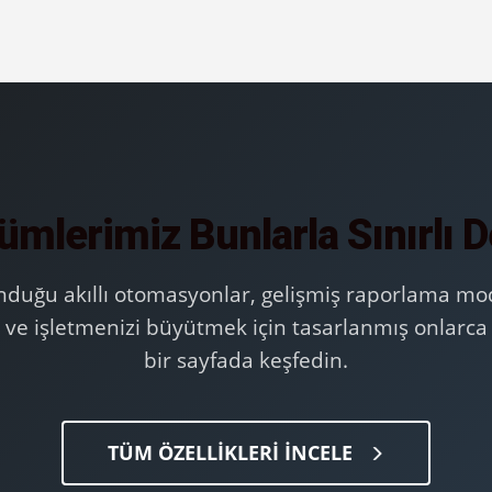
mlerimiz Bunlarla Sınırlı D
duğu akıllı otomasyonlar, gelişmiş raporlama mod
 ve işletmenizi büyütmek için tasarlanmış onlarca o
bir sayfada keşfedin.
TÜM ÖZELLİKLERİ İNCELE