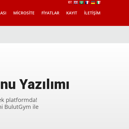
ASI
MICROSITE
FIYATLAR
KAYIT
İLETIŞIM
onu Yazılımı
tek platformda!
hi BulutGym ile