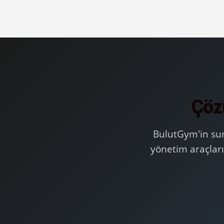
Çözü
BulutGym'in sun
yönetim araçları