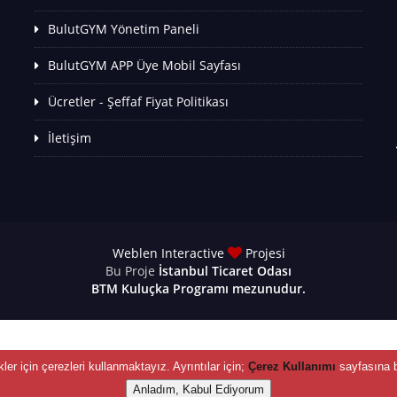
BulutGYM Yönetim Paneli
BulutGYM APP Üye Mobil Sayfası
Ücretler - Şeffaf Fiyat Politikası
İletişim
Weblen Interactive
Projesi
Bu Proje
İstanbul Ticaret Odası
BTM
Kuluçka Programı mezunudur.
ikler için çerezleri kullanmaktayız. Ayrıntılar için;
Çerez Kullanımı
sayfasına b