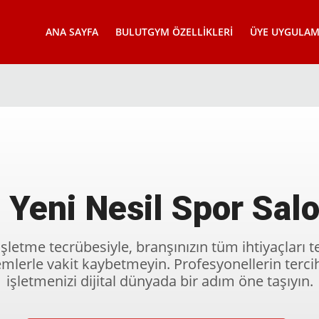
ANA SAYFA
BULUTGYM ÖZELLIKLERI
ÜYE UYGULAM
 Yeni Nesil Spor Sal
işletme tecrübesiyle, branşınızın tüm ihtiyaçları 
mlerle vakit kaybetmeyin. Profesyonellerin terci
işletmenizi dijital dünyada bir adım öne taşıyın.