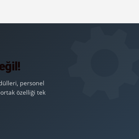
eğil!
ülleri, personel
rtak özelliği tek